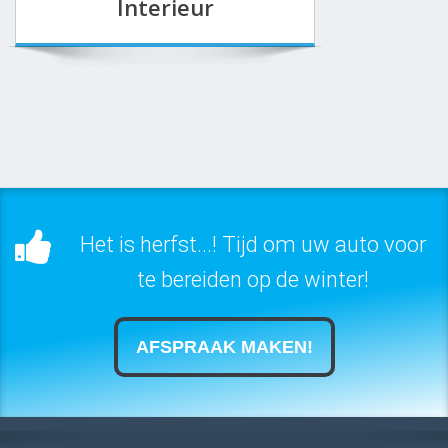
Interieur
Het is herfst...! Tijd om uw auto voor
te bereiden op de winter!
AFSPRAAK MAKEN!