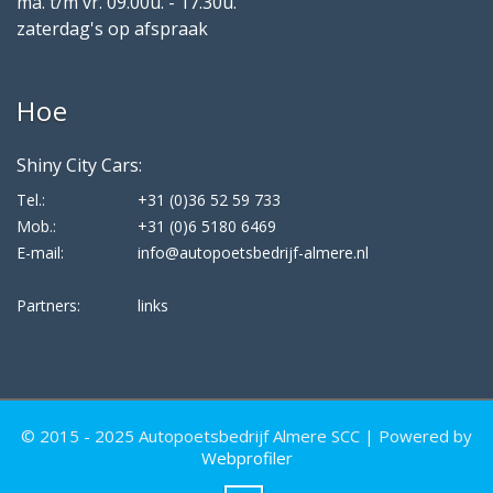
ma. t/m vr. 09.00u. - 17.30u.
zaterdag's op afspraak
Hoe
Shiny City Cars:
Tel.:
+31 (0)36 52 59 733
Mob.:
+31 (0)6 5180 6469
E-mail:
info@autopoetsbedrijf-almere.nl
Partners:
links
© 2015 - 2025 Autopoetsbedrijf Almere SCC | Powered by
Webprofiler