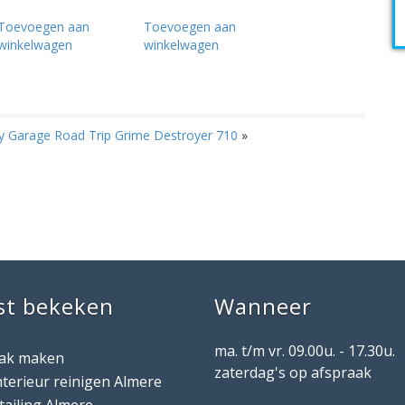
Toevoegen aan
Toevoegen aan
winkelwagen
winkelwagen
ty Garage Road Trip Grime Destroyer 710
»
st bekeken
Wanneer
ma. t/m vr. 09.00u. - 17.30u.
aak maken
zaterdag's op afspraak
nterieur reinigen Almere
tailing Almere