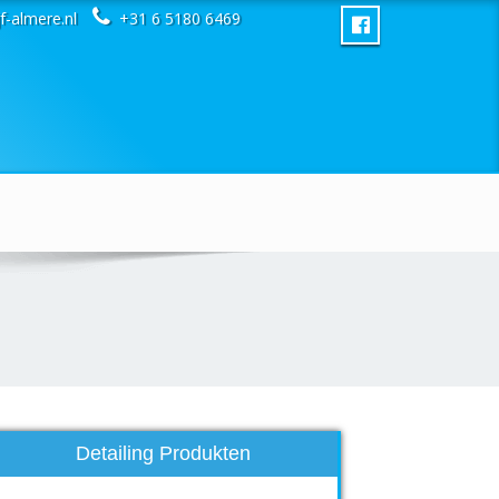
f-almere.nl
+31 6 5180 6469
Detailing Produkten