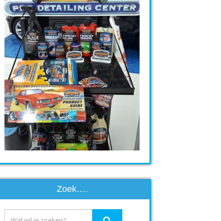
Zoek….