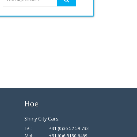
Hoe
Shiny City Cars:
Tel.:
+31 (0)36 52 59 733
Mob.:
+31 (0)6 5180 6469