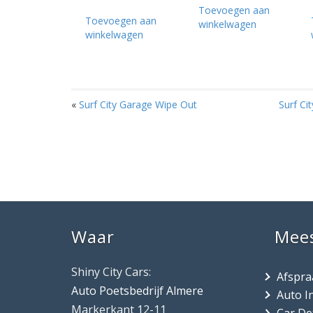
Toevoegen aan
Toevoegen aan
winkelwagen
winkelwagen
«
Surf City Garage Wipe Out
Surf Ci
Waar
Mee
Shiny City Cars:
Afspr
Auto Poetsbedrijf Almere
Auto I
Markerkant 12-11
Car De