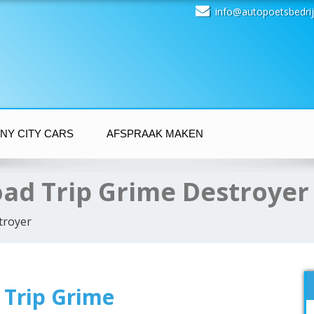
info@autopoetsbedrij
NY CITY CARS
AFSPRAAK MAKEN
oad Trip Grime Destroyer
troyer
 Trip Grime