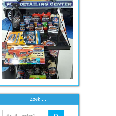
Zoek….