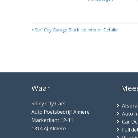
«
Surf City Garage Black Ice Interior Detailer
Waar
Mee
Shiny City Cars:
Afspr
Auto Poetsbedrijf Almere
Auto I
Markerkant 12-11
Car De
1314 AJ Almere
Full de
Prijslij