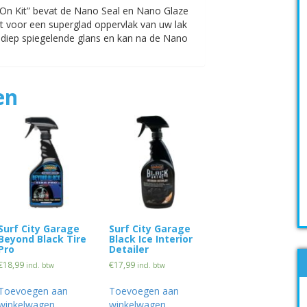
e On Kit” bevat de Nano Seal en Nano Glaze
rgt voor een superglad oppervlak van uw lak
 diep spiegelende glans en kan na de Nano
en
Surf City Garage
Surf City Garage
Beyond Black Tire
Black Ice Interior
Pro
Detailer
€
18,99
€
17,99
incl. btw
incl. btw
Toevoegen aan
Toevoegen aan
winkelwagen
winkelwagen