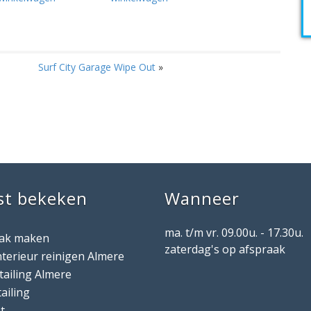
Surf City Garage Wipe Out
»
st bekeken
Wanneer
ma. t/m vr. 09.00u. - 17.30u.
aak maken
zaterdag's op afspraak
nterieur reinigen Almere
tailing Almere
tailing
st