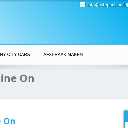
info@autopoetsbedrij
NY CITY CARS
AFSPRAAK MAKEN
hine On
e On