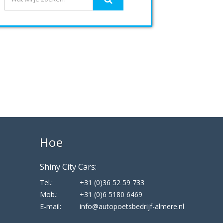
Hoe
Shiny City Cars:
Tel.:
+31 (0)36 52 59 733
Mob.:
+31 (0)6 5180 6469
E-mail:
info@autopoetsbedrijf-almere.nl