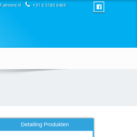
f-almere.nl
+31 6 5180 6469
Detailing Produkten